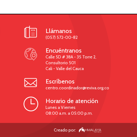

Llámanos
(057) 572-00-82

Encuéntranos
Calle 5D # 38A - 35 Torre 2,
Consultorio 501
Cali - Valle del Cauca

Escríbenos
centro.coordinador@reviva.org.co

Horario de atención
Lunes a Viernes
08:00 a.m. a 05:00 p.m.
Creado por: