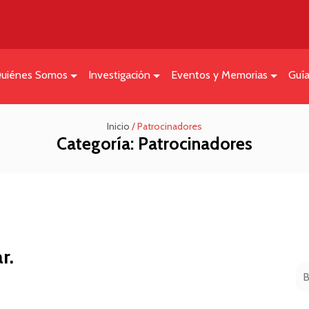
uiénes Somos
Investigación
Eventos y Memorias
Guí
Inicio
/
Patrocinadores
Categoría:
Patrocinadores
r.