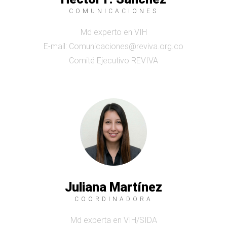
COMUNICACIONES
Md experto en VIH
E-mail: Comunicaciones@reviva.org.co
Comité Ejecutivo REVIVA
Juliana Martínez
COORDINADORA
Md experta en VIH/SIDA