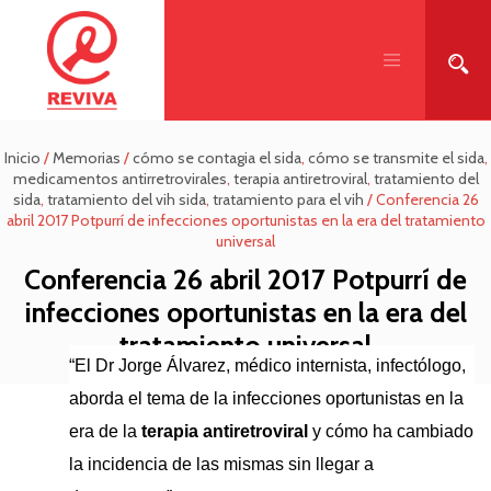
Inicio
/
Memorias
/
cómo se contagia el sida
,
cómo se transmite el sida
,
medicamentos antirretrovirales
,
terapia antiretroviral
,
tratamiento del
sida
,
tratamiento del vih sida
,
tratamiento para el vih
/
Conferencia 26
abril 2017 Potpurrí de infecciones oportunistas en la era del tratamiento
universal
Conferencia 26 abril 2017 Potpurrí de
infecciones oportunistas en la era del
tratamiento universal
“El Dr Jorge Álvarez, médico internista, infectólogo,
aborda el tema de la infecciones oportunistas en la
era de la
terapia antiretroviral
y cómo ha cambiado
la incidencia de las mismas sin llegar a