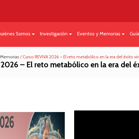
uiénes Somos
Investigación
Eventos y Memorias
Guí
Memorias
/
Curso REVIVA 2026 – El reto metabólico en la era del éxito vi
2026 – El reto metabólico en la era del éx