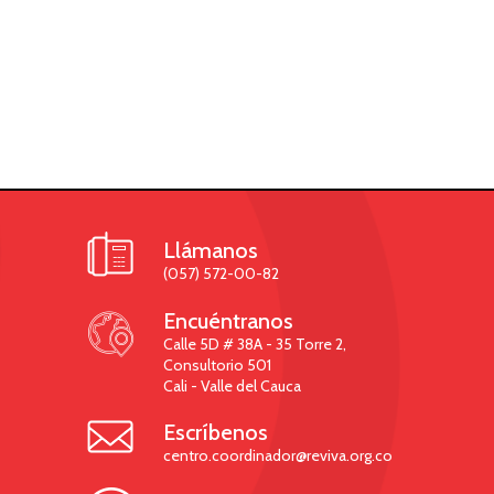

Llámanos
(057) 572-00-82

Encuéntranos
Calle 5D # 38A - 35 Torre 2,
Consultorio 501
Cali - Valle del Cauca

Escríbenos
centro.coordinador@reviva.org.co