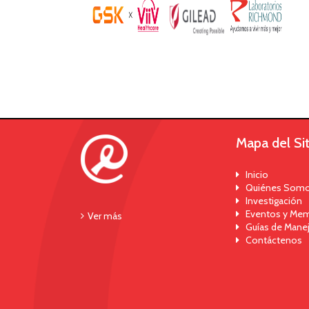
Mapa del Sit
Inicio
Quiénes Som
Investigación
Eventos y Mem
Ver más
Guías de Mane
Contáctenos