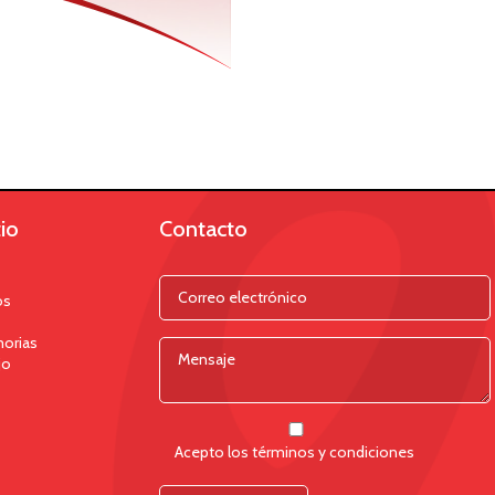
io
Contacto
os
orias
jo
Acepto los términos y condiciones