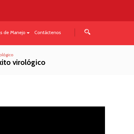
as de Manejo
Contáctenos
rológico
ito virológico