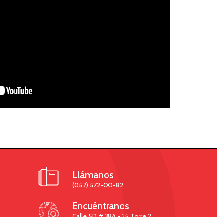

Llámanos
(057) 572-00-82

Encuéntranos
Calle 5D # 38A - 35 Torre 2,