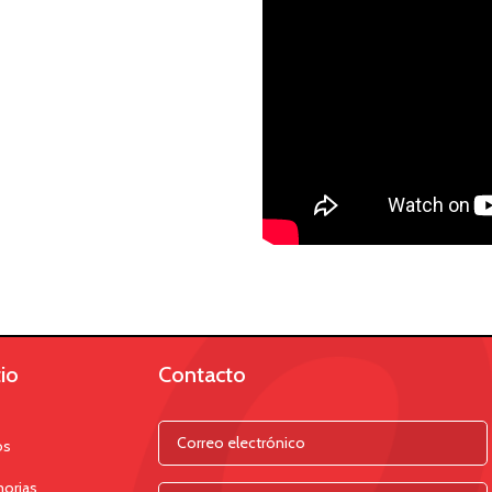
io
Contacto
os
orias