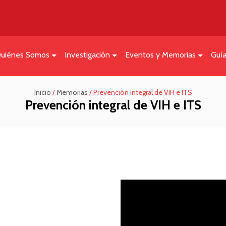
uiénes Somos
Investigación
Eventos y Memorias
Guí
Inicio
/
Memorias
/
Prevención integral de VIH e ITS
Prevención integral de VIH e ITS