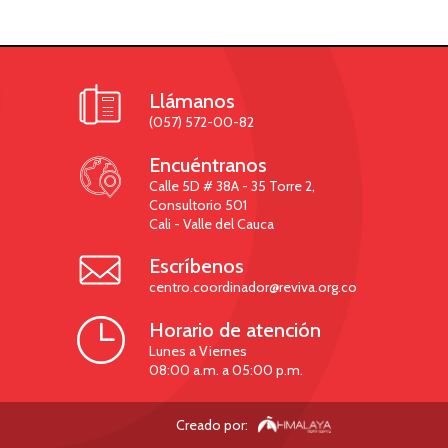

Llámanos
(057) 572-00-82

Encuéntranos
Calle 5D # 38A - 35 Torre 2,
Consultorio 501
Cali - Valle del Cauca

Escríbenos
centro.coordinador@reviva.org.co

Horario de atención
Lunes a Viernes
08:00 a.m. a 05:00 p.m.
Creado por: