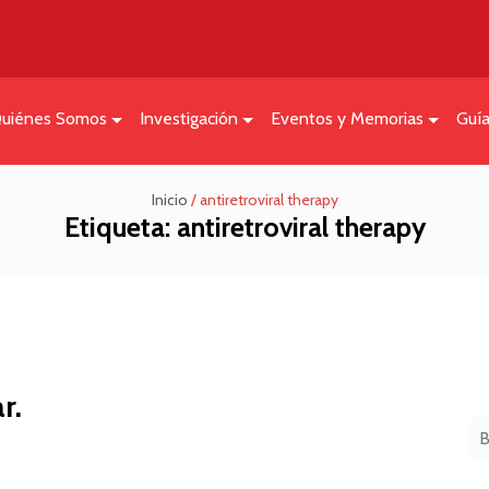
uiénes Somos
Investigación
Eventos y Memorias
Guí
Inicio
/
antiretroviral therapy
Etiqueta:
antiretroviral therapy
r.