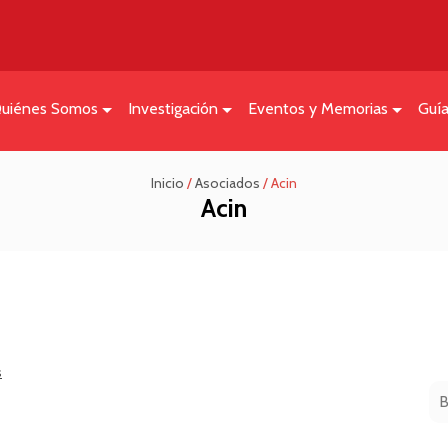
uiénes Somos
Investigación
Eventos y Memorias
Guí
Inicio
/
Asociados
/
Acin
Acin
s