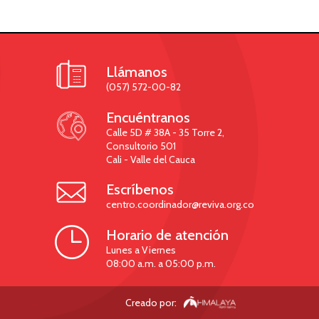

Llámanos
(057) 572-00-82

Encuéntranos
Calle 5D # 38A - 35 Torre 2,
Consultorio 501
Cali - Valle del Cauca

Escríbenos
centro.coordinador@reviva.org.co

Horario de atención
Lunes a Viernes
08:00 a.m. a 05:00 p.m.
Creado por: